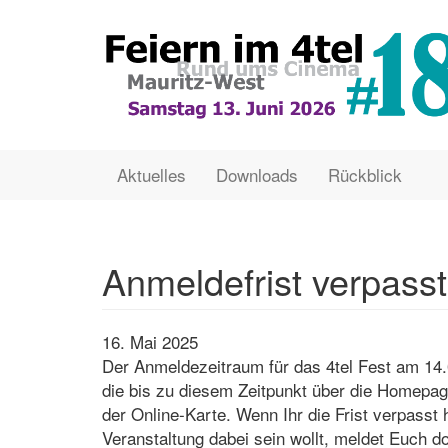
Direkt
zum
Inhalt
Main
User
Aktuelles
Downloads
Rückblick
navigation
account
menu
Anmeldefrist verpass
16. Mai 2025
Der Anmeldezeitraum für das 4tel Fest am 14.
die bis zu diesem Zeitpunkt über die Homepage
der Online-Karte. Wenn Ihr die Frist verpasst 
Veranstaltung dabei sein wollt, meldet Euch doc