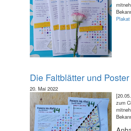
mitneh
Bekann
Plakat
Die Faltblätter und Poster
20. Mai 2022
[20.05
zum Ci
mitneh
Bekann
Anh