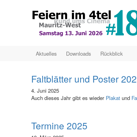
Direkt
zum
Inhalt
Main
User
Aktuelles
Downloads
Rückblick
navigation
account
menu
Faltblätter und Poster 20
4. Juni 2025
Auch dieses Jahr gibt es wieder
Plakat
und
Fa
Termine 2025