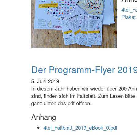
4tel_F
Plakat
Der Programm-Flyer 201
5. Juni 2019
In diesem Jahr haben wir wieder über 200 Anm
sind, finden sich im Faltblatt. Zum Lesen bitte
ganz unten das pdf öffnen.
Anhang
4tel_Faltblatt_2019_eBook_0.pdf