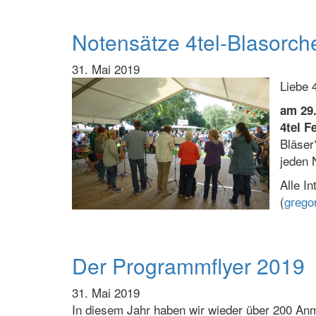
Notensätze 4tel-Blasorch
31. Mai 2019
Liebe 
am 29.
4tel F
Bläser
jeden 
Alle I
(
grego
Der Programmflyer 2019
31. Mai 2019
In diesem Jahr haben wir wieder über 200 Anm