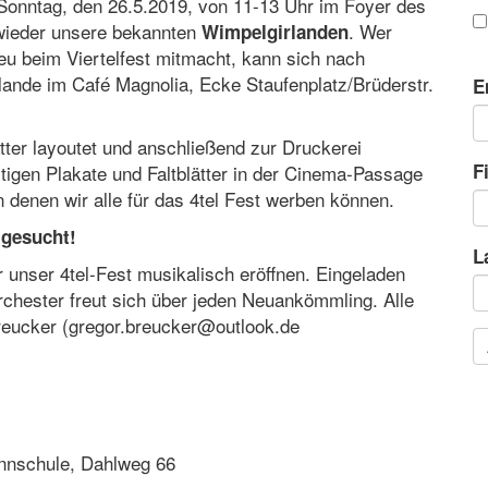
nntag, den 26.5.2019, von 11-13 Uhr im Foyer des
wieder unsere bekannten
. Wer
Wimpelgirlanden
eu beim Viertelfest mitmacht, kann sich nach
ande im Café Magnolia, Ecke Staufenplatz/Brüderstr.
E
tter layoutet und anschließend zur Druckerei
F
ertigen Plakate und Faltblätter in der Cinema-Passage
 denen wir alle für das 4tel Fest werben können.
 gesucht!
L
 unser 4tel-Fest musikalisch eröffnen. Eingeladen
rchester freut sich über jeden Neuankömmling. Alle
Breucker (gregor.breucker@outlook.de
annschule, Dahlweg 66