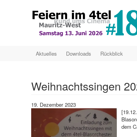
Direkt
zum
Inhalt
Main
User
Aktuelles
Downloads
Rückblick
navigation
account
menu
Weihnachtssingen 2
19. Dezember 2023
[19.12
Blasor
dem Ca