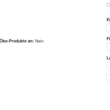
E
F
Nein
 Öko-Produkte an:
L