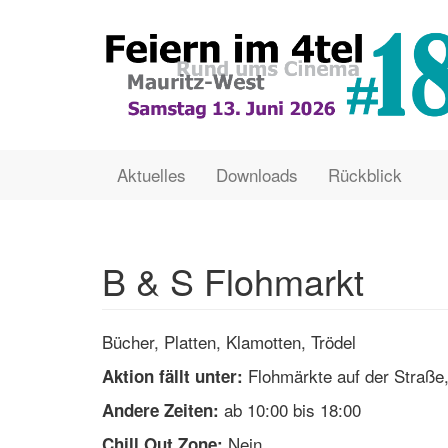
Direkt
zum
Inhalt
Main
User
Aktuelles
Downloads
Rückblick
navigation
account
menu
B & S Flohmarkt
Bücher, Platten, Klamotten, Trödel
Flohmärkte auf der Straße,
Aktion fällt unter:
ab 10:00 bis 18:00
Andere Zeiten:
Nein
Chill Out Zone: