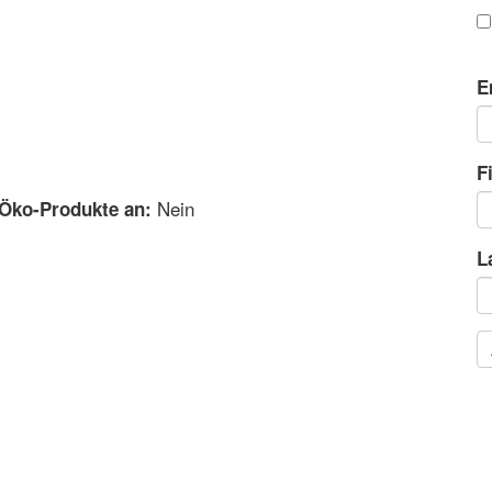
E
F
Nein
 Öko-Produkte an:
L