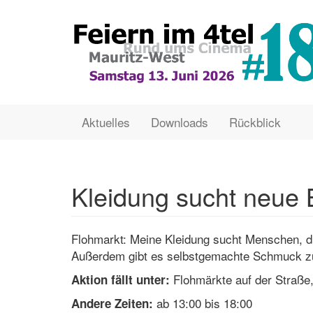
Direkt
zum
Inhalt
Main
User
Aktuelles
Downloads
Rückblick
navigation
account
menu
Kleidung sucht neue 
Flohmarkt: Meine Kleidung sucht Menschen, di
Außerdem gibt es selbstgemachte Schmuck z
Flohmärkte auf der Straße,
Aktion fällt unter:
ab 13:00 bis 18:00
Andere Zeiten: