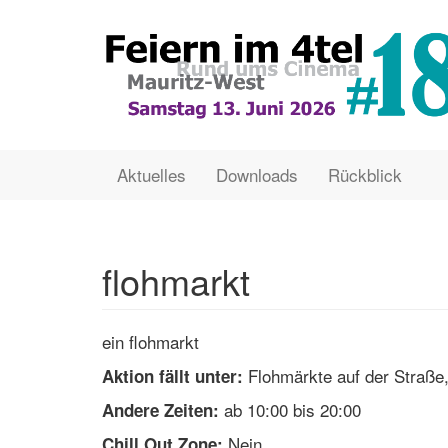
Direkt
zum
Inhalt
Main
User
Aktuelles
Downloads
Rückblick
navigation
account
menu
flohmarkt
ein flohmarkt
Flohmärkte auf der Straße,
Aktion fällt unter:
ab 10:00 bis 20:00
Andere Zeiten:
Nein
Chill Out Zone: