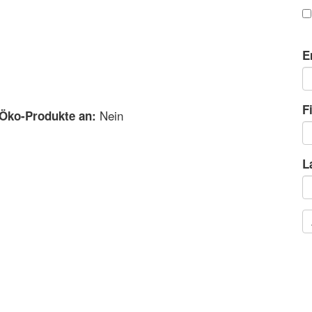
E
F
Nein
 Öko-Produkte an:
L